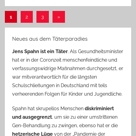
Seitennummerierung
Nächste
1
2
3
»
Beiträge
der
Beiträge
Neues aus dem Täterparadies
Jens Spahn ist ein Täter
. Als Gesundheitsminister
hat er in der Coronzeit menschenfeindliche und
verfassungswidrige Maßnahmen durchgesetzt, er
war mitverantwortlich für die längsten
Schulschließungen in Deutschland mit teils
verheerenden Folgen für Kinder und Jugendliche.
Spahn hat skrupellos Menschen
diskriminiert
und ausgegrenzt
, um sie zu einer umstrittenen
Gen-Behandlung zu zwingen, ebenso hat er die
hetzerische Lüge
von der „Pandemie der