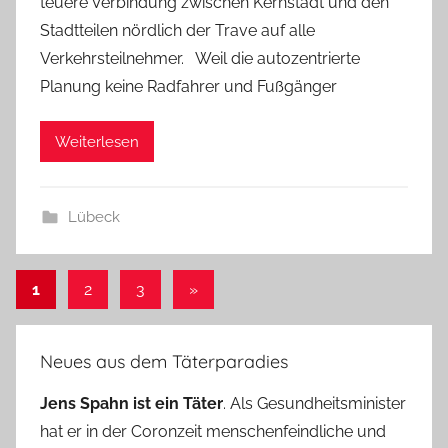
teuere Verbindung zwischen Kernstadt und den
Stadtteilen nördlich der Trave auf alle
Verkehrsteilnehmer. Weil die autozentrierte
Planung keine Radfahrer und Fußgänger
Weiterlesen
Lübeck
Seitennummerierung
Nächste
1
2
3
»
Beiträge
der
Beiträge
Neues aus dem Täterparadies
Jens Spahn ist ein Täter
. Als Gesundheitsminister
hat er in der Coronzeit menschenfeindliche und