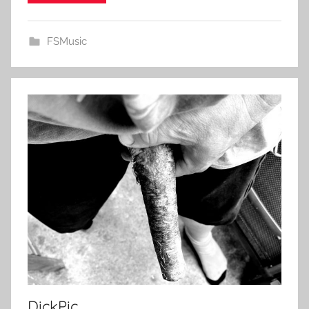
FSMusic
DickPic