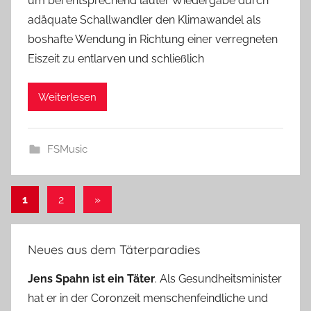
um bei entsprechend lauter Wiedergabe durch
adäquate Schallwandler den Klimawandel als
boshafte Wendung in Richtung einer verregneten
Eiszeit zu entlarven und schließlich
Weiterlesen
FSMusic
Seitennummerierung
Nächste
1
2
»
Beiträge
der
Beiträge
Neues aus dem Täterparadies
Jens Spahn ist ein Täter
. Als Gesundheitsminister
hat er in der Coronzeit menschenfeindliche und