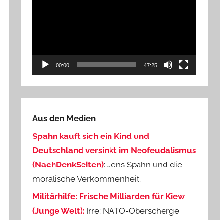
Player
00:00
47:25
Aus den Medie
n
Spahn kauft sich ein Kind und
Deutschland versinkt im Neofeudalismus
(NachDenkSeiten)
: Jens Spahn und die
moralische Verkommenheit.
Militärhilfe: Frische Milliarden für Kiew
(Junge Welt):
Irre: NATO-Oberscherge