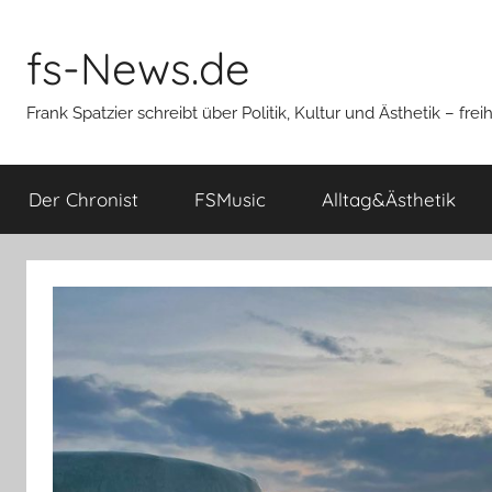
Zum
Inhalt
fs-News.de
springen
Frank Spatzier schreibt über Politik, Kultur und Ästhetik – fre
Der Chronist
FSMusic
Alltag&Ästhetik