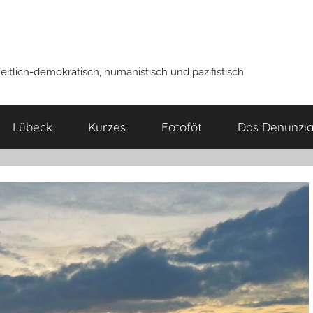
iheitlich-demokratisch, humanistisch und pazifistisch
Lübeck
Kurzes
Fotoföt
Das Denunziat