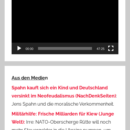
Player
00:00
47:25
Aus den Medie
n
Spahn kauft sich ein Kind und Deutschland
versinkt im Neofeudalismus (NachDenkSeiten)
:
Jens Spahn und die moralische Verkommenheit.
Militärhilfe: Frische Milliarden für Kiew (Junge
Welt):
Irre: NATO-Oberscherge Rütte will noch