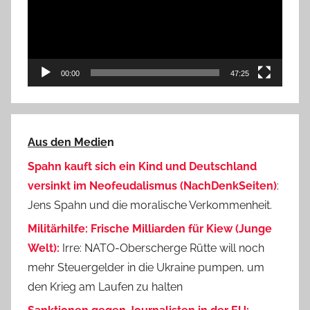
00:00
47:25
Aus den Medie
n
Spahn kauft sich ein Kind und Deutschland
versinkt im Neofeudalismus (NachDenkSeiten)
:
Jens Spahn und die moralische Verkommenheit.
Militärhilfe: Frische Milliarden für Kiew (Junge
Welt):
Irre: NATO-Oberscherge Rütte will noch
mehr Steuergelder in die Ukraine pumpen, um
den Krieg am Laufen zu halten