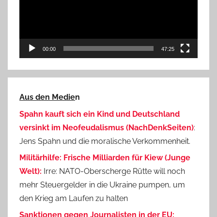
00:00
47:25
Aus den Medie
n
Spahn kauft sich ein Kind und Deutschland
versinkt im Neofeudalismus (NachDenkSeiten)
:
Jens Spahn und die moralische Verkommenheit.
Militärhilfe: Frische Milliarden für Kiew (Junge
Welt):
Irre: NATO-Oberscherge Rütte will noch
mehr Steuergelder in die Ukraine pumpen, um
den Krieg am Laufen zu halten
Sanktionen gegen Journalisten in der EU: